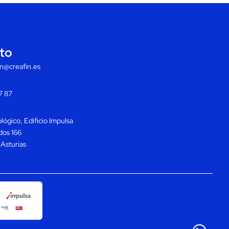
to
on@creafin.es
7 87
ógico, Edificio Impulsa
dos 166
Asturias